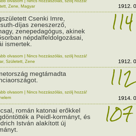
ább olvasom
|
Nincs hozzászólás, szólj hozzá!
1912. 0
tett
,
Zene
,
Magyar
114
született Csenki Imre,
suth-díjas zeneszerző,
nagy, zenepedagógus, akinek
ősorban népdalfeldolgozásai,
ái ismertek.
ább olvasom
|
Nincs hozzászólás, szólj hozzá!
1912. 0
ar
,
Született
,
Zene
112
etország megtámadta
nciaországot.
ább olvasom
|
Nincs hozzászólás, szólj hozzá!
énelem
1914. 0
107
csal, román katonai erőkkel
döntötték a Peidl-kormányt, és
drich István alakított új
mányt.