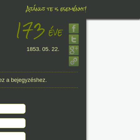
Ajánlj te is eseményt!
173
éve
éve
1853. 05. 22.
8. 07.
éve
ez a bejegyzéshez.
8. 07.
éve