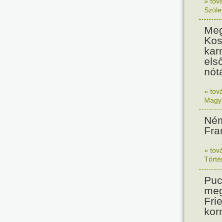
» tov
Szüle
Meg
Kos
kar
els
nót
» tov
Magy
Ném
Fra
» tov
Tört
Puc
meg
Frie
kor