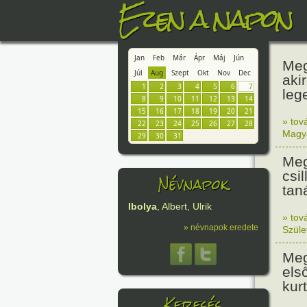
Ezen a napon
Jan
Feb
Már
Ápr
Máj
Jún
Meg
Júl
Aug
Szept
Okt
Nov
Dec
aki
1
2
3
4
5
6
7
leg
8
9
10
11
12
13
14
15
16
17
18
19
20
21
» tov
22
23
24
25
26
27
28
Magy
29
30
31
Meg
csi
Névnapok
tan
Ibolya
, Albert, Ulrik
» tov
» névnapok eredete
Szüle
Meg
els
kur
Keresés