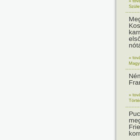
» tov
Szüle
Meg
Kos
kar
els
nót
» tov
Magy
Ném
Fra
» tov
Tört
Puc
meg
Frie
kor