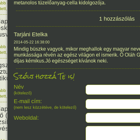
metanolos tüzelőanyag-cella kidolgozója.
ább olvasom
|
Nincs hozzászólás, szólj hozzá!
1876. 0
tett
,
Történelem
,
Nő
128
1 hozzászólás
apesten megszületett Szalmás
oska zenetanárnő, zeneszerző,
usvezető.
Tarjáni Etelka
2014-05-22 16:38:00
ább olvasom
|
Nincs hozzászólás, szólj hozzá!
Mindig büszke vagyok, mikor meghallok egy magyar neve
1898. 0
tett
,
Nő
,
Zene
,
Magyar
munkássága révén az egész világon el ismerik. Ő Oláh 
115
díjas kémikus.Jó egészséget kívánok neki.
született Bibó István,
ztumusz Széchenyi-díjas író,
Szólj hozzá Te is!
tikus, jogász.
Név
ább olvasom
|
Nincs hozzászólás, szólj hozzá!
(kötelező)
1911. 0
tett
,
Irodalom
,
Magyar
114
E-mail cím:
apesten megszületett Beamter
(nem lesz közzétéve, de kötelező)
ő (Becenevén: Bubi) dzsessz-
Weboldal:
sikus, vibrafon és xilofon-
ész.