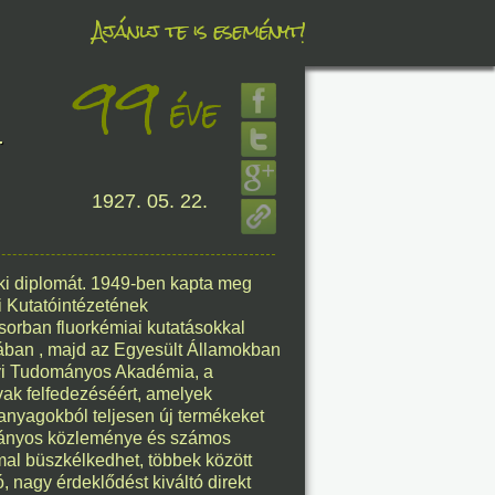
Ajánlj te is eseményt!
99
éve
éve
.
1927. 05. 22.
8. 07.
éve
i diplomát. 1949-ben kapta meg
 Kutatóintézetének
sorban fluorkémiai kutatásokkal
adában , majd az Egyesült Államokban
8. 07.
ályi Tudományos Akadémia, a
vak felfedezéséért, amelyek
éve
panyagokból teljesen új termékeket
ományos közleménye és számos
al büszkélkedhet, többek között
, nagy érdeklődést kiváltó direkt