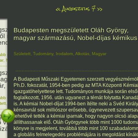
«
Augusztus 7
»
466
született Báthori Erzsébet,
Budapesten megszületett Oláh György,
ről rémséges és kegyetlen
magyar származású, Nobel-díjas kémikus
endák éltek.
Született
,
Tudomány
,
Irodalom
,
Alkotás
,
Magyar
ább olvasom
|
Nincs hozzászólás, szólj hozzá!
1560. 0
ar
,
Nő
,
Történelem
201
született Kondor Gusztáv
llagász, matematikus, egyetemi
A Budapesti Műszaki Egyetemen szerzett vegyészmérnök
ár, akadémikus.
Ph.D. fokozatát, 1954-ben pedig az MTA Központi Kémiai
igazgatóhelyettese lett. Tudományos munkája során első
foglalkozott, 1956. után ugyanezt a témát folytatta Kan
ább olvasom
|
Nincs hozzászólás, szólj hozzá!
1825. 0
tett
,
Technika
,
Magyar
is. A kémiai Nobel-díjat 1994-ben ítélte neki a Svéd Kir
150
kénsavnál sok milliószor erősebb, úgynevezett szupersa
született Mata Hari, a híres
lehetővé tették a kémiai iparnak, hogy nagyon olcsó ala
ő világháborús táncosnő,
állíthassanak elő. Oláh Györgynek több mint 1000 tud
tizán és kém.
könyve is megjelent, továbbá több mint 100 szabadalomm
a globális felmelegedés problémájára is megoldást kínáló