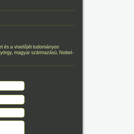
8. 07.
éve
t és a viselőjét tudományos
8. 07.
György, magyar származású, Nobel-
éve
8. 07.
éve