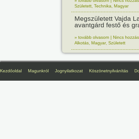
» tovább olvasom
|
Nincs hozzász
Született
,
Technika
,
Magyar
Megszületett Vajda La
avantgárd festő és gr
» tovább olvasom
|
Nincs hozzász
Alkotás
,
Magyar
,
Született
Kezdőoldal
Magunkról
Jognyilatkozat
Köszönetnyilvánítás
D