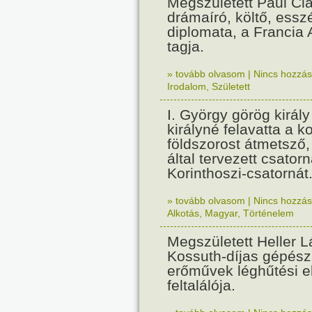
Megszületett Paul Cla
drámaíró, költő, essz
diplomata, a Francia
tagja.
» tovább olvasom
|
Nincs hozzász
Irodalom
,
Született
I. György görög királ
királyné felavatta a k
földszorost átmetsző,
által tervezett csatorn
Korinthoszi-csatornát
» tovább olvasom
|
Nincs hozzász
Alkotás
,
Magyar
,
Történelem
Megszületett Heller L
Kossuth-díjas gépés
erőművek léghűtési e
feltalálója.