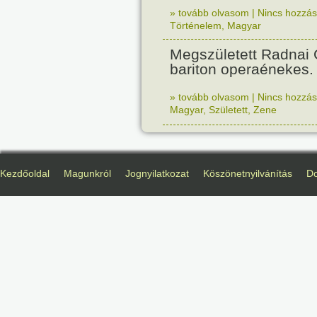
» tovább olvasom
|
Nincs hozzász
Történelem
,
Magyar
Megszületett Radnai
bariton operaénekes.
» tovább olvasom
|
Nincs hozzász
Magyar
,
Született
,
Zene
Kezdőoldal
Magunkról
Jognyilatkozat
Köszönetnyilvánítás
D