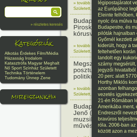
légipostajáratot v
» tovább olvasom
|
Nincs hozzász
Született
,
Történelem
,
Nő
az Európához legk
Eleinte felhőben, 
Budapesten megszüle
nyolc óra múlva t
» részletes keresés
Piroska zenetanárnő,
Budapestre, és má
kórusvezető.
pilóták hajnalban 
Győrnél kezdett a
Kategóriák
kiderült, hogy a t
» tovább olvasom
|
Nincs hozzász
Született
,
Nő
,
Zene
,
Magyar
feltehetően korán
Alkotás
Érdekes
Film/Média
landolt egy kukori
Házasság
Irodalom
Megszületett Bibó Ist
Katasztrófa
Magyar
Meghalt
szárny megsérült,
Nő
Sport
Színház
Született
posztumusz Széchenyi
jegyzői hivatalból
Technika
Történelem
politikus, jogász.
20 perc alatt 5770
Tudomány
Ünnep
Zene
Horthy Miklós kor
azonban felhango
» tovább olvasom
|
Nincs hozzász
mireiszunk.hu
Született
,
Irodalom
,
Magyar
vezetés igyekezett
21-én Rómában lég
Budapesten megszüle
Amerikába ment, és
Jenő (Becenevén: Bub
Endreszről nevezté
muzsikus, vibrafon és
bravúros teljesít
művész.
róla. 2006-ban az
között azon a mez