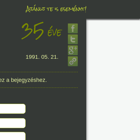
Ajánlj te is eseményt!
35
éve
éve
1991. 05. 21.
8. 07.
éve
ez a bejegyzéshez.
8. 07.
éve