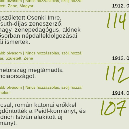
ább olvasom
|
Nincs hozzászólás, szólj hozzá!
1912. 0
tett
,
Zene
,
Magyar
114
született Csenki Imre,
suth-díjas zeneszerző,
nagy, zenepedagógus, akinek
ősorban népdalfeldolgozásai,
ái ismertek.
ább olvasom
|
Nincs hozzászólás, szólj hozzá!
1912. 0
ar
,
Született
,
Zene
112
etország megtámadta
nciaországot.
ább olvasom
|
Nincs hozzászólás, szólj hozzá!
énelem
1914. 0
107
csal, román katonai erőkkel
döntötték a Peidl-kormányt, és
drich István alakított új
mányt.