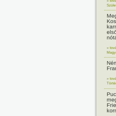
» tov
Szüle
Meg
Kos
kar
els
nót
» tov
Magy
Ném
Fra
» tov
Tört
Puc
meg
Frie
kor