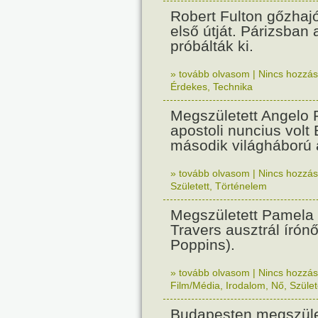
Robert Fulton gőzhaj
első útját. Párizsban
próbálták ki.
» tovább olvasom
|
Nincs hozzász
Érdekes
,
Technika
Megszületett Angelo R
apostoli nuncius volt
második világháború a
» tovább olvasom
|
Nincs hozzász
Született
,
Történelem
Megszületett Pamela
Travers ausztrál írón
Poppins).
» tovább olvasom
|
Nincs hozzász
Film/Média
,
Irodalom
,
Nő
,
Szület
Budapesten megszület