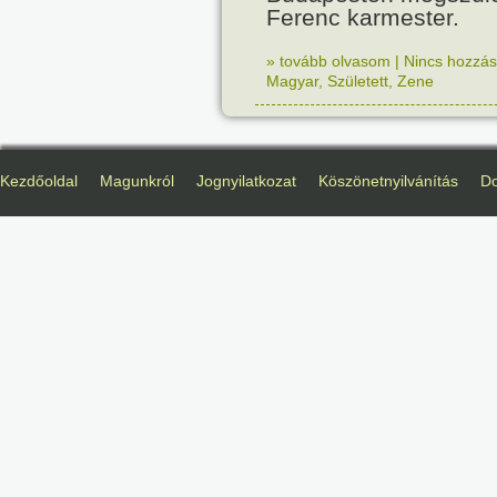
Ferenc karmester.
» tovább olvasom
|
Nincs hozzász
Magyar
,
Született
,
Zene
Kezdőoldal
Magunkról
Jognyilatkozat
Köszönetnyilvánítás
D