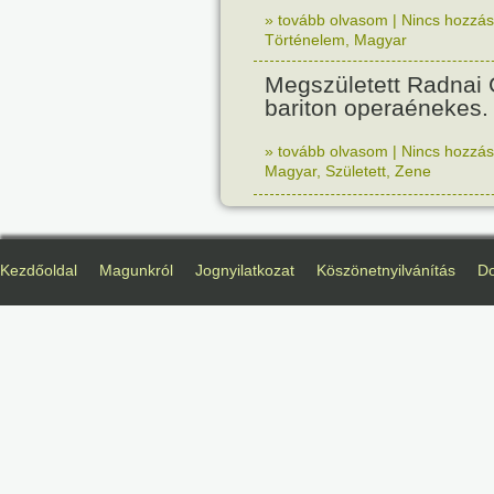
» tovább olvasom
|
Nincs hozzász
Történelem
,
Magyar
Megszületett Radnai
bariton operaénekes.
» tovább olvasom
|
Nincs hozzász
Magyar
,
Született
,
Zene
Kezdőoldal
Magunkról
Jognyilatkozat
Köszönetnyilvánítás
D