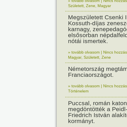
» tovább olvasom
|
Nincs hozzász
Született
,
Zene
,
Magyar
Megszületett Csenki 
Kossuth-díjas zenesz
karnagy, zenepedagó
elsősorban népdalfel
nótái ismertek.
» tovább olvasom
|
Nincs hozzász
Magyar
,
Született
,
Zene
Németország megtám
Franciaországot.
» tovább olvasom
|
Nincs hozzász
Történelem
Puccsal, román katon
megdöntötték a Peidl
Friedrich István alakít
kormányt.