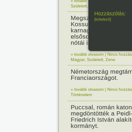
» tovább olvasom
|
Nincs hozzász
Született
,
Zene
,
Magyar
Hozzászólás:
Megszületett Csenki 
(kötelező)
Kossuth-díjas zenesz
karnagy, zenepedagó
elsősorban népdalfel
nótái ismertek.
» tovább olvasom
|
Nincs hozzász
Magyar
,
Született
,
Zene
Németország megtám
Franciaországot.
» tovább olvasom
|
Nincs hozzász
Történelem
Puccsal, román katon
megdöntötték a Peidl
Friedrich István alakít
kormányt.