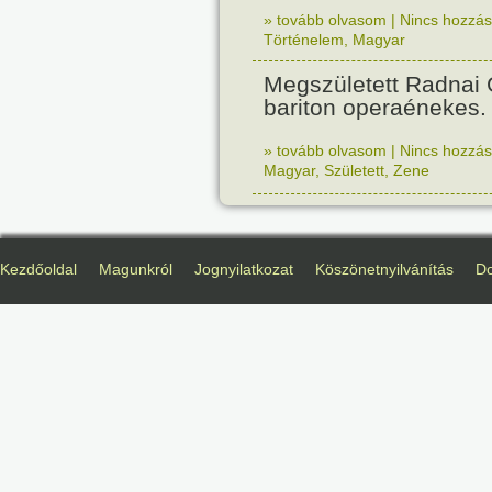
» tovább olvasom
|
Nincs hozzász
Történelem
,
Magyar
Megszületett Radnai
bariton operaénekes.
» tovább olvasom
|
Nincs hozzász
Magyar
,
Született
,
Zene
Kezdőoldal
Magunkról
Jognyilatkozat
Köszönetnyilvánítás
D