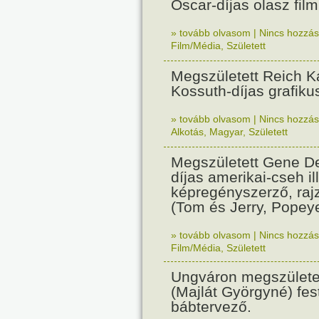
Oscar-díjas olasz fil
» tovább olvasom
|
Nincs hozzász
Film/Média
,
Született
Megszületett Reich Ká
Kossuth-díjas grafik
» tovább olvasom
|
Nincs hozzász
Alkotás
,
Magyar
,
Született
Megszületett Gene De
díjas amerikai-cseh ill
képregényszerző, raj
(Tom és Jerry, Popeye
» tovább olvasom
|
Nincs hozzász
Film/Média
,
Született
Ungváron megszületet
(Majlát Györgyné) fest
bábtervező.