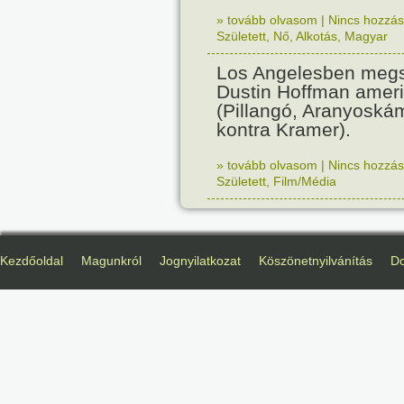
» tovább olvasom
|
Nincs hozzász
Született
,
Nő
,
Alkotás
,
Magyar
Los Angelesben megs
Dustin Hoffman ameri
(Pillangó, Aranyoská
kontra Kramer).
» tovább olvasom
|
Nincs hozzász
Született
,
Film/Média
Kezdőoldal
Magunkról
Jognyilatkozat
Köszönetnyilvánítás
D