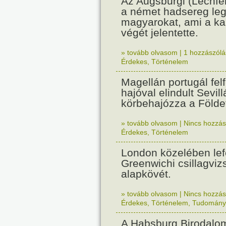
Az Augsburgi (Lechfe
a német hadsereg leg
magyarokat, ami a k
végét jelentette.
» tovább olvasom
|
1 hozzászólás
Érdekes
,
Történelem
Magellán portugál fel
hajóval elindult Sevil
körbehajózza a Földe
» tovább olvasom
|
Nincs hozzász
Érdekes
,
Történelem
London közelében lef
Greenwichi csillagviz
alapkövét.
» tovább olvasom
|
Nincs hozzász
Érdekes
,
Történelem
,
Tudomány
A Habsburg Birodalo