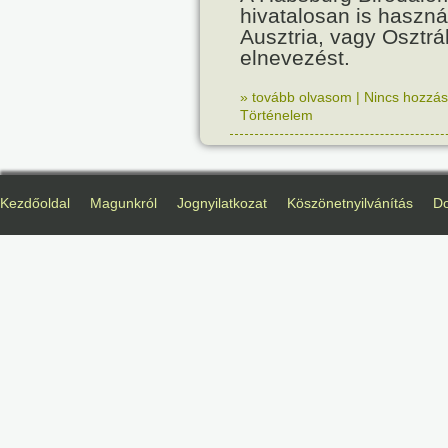
hivatalosan is haszná
Ausztria, vagy Osztr
elnevezést.
» tovább olvasom
|
Nincs hozzász
Történelem
Kezdőoldal
Magunkról
Jognyilatkozat
Köszönetnyilvánítás
D