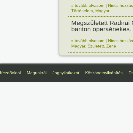
» tovább olvasom
|
Nincs hozzász
Történelem
,
Magyar
Megszületett Radnai
bariton operaénekes.
» tovább olvasom
|
Nincs hozzász
Magyar
,
Született
,
Zene
Kezdőoldal
Magunkról
Jognyilatkozat
Köszönetnyilvánítás
D