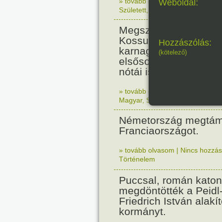
» tovább olvasom
|
Nincs hozzász
Weboldal:
Született
,
Zene
,
Magyar
Megszületett Csenki 
Kossuth-díjas zenesz
Hozzászólás:
karnagy, zenepedagó
(kötelező)
elsősorban népdalfel
nótái ismertek.
» tovább olvasom
|
Nincs hozzász
Magyar
,
Született
,
Zene
Németország megtám
Franciaországot.
» tovább olvasom
|
Nincs hozzász
Történelem
Puccsal, román katon
megdöntötték a Peidl
Friedrich István alakít
kormányt.