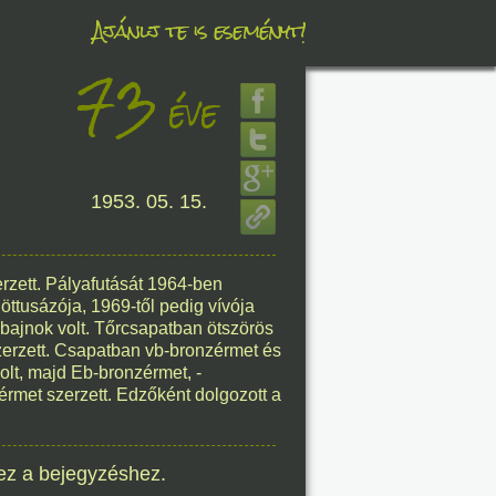
Ajánlj te is eseményt!
73
éve
éve
8. 06.
1953. 05. 15.
éve
zett. Pályafutását 1964-ben
tusázója, 1969-től pedig vívója
8. 06.
óbajnok volt. Tőrcsapatban ötszörös
zerzett. Csapatban vb-bronzérmet és
éve
olt, majd Eb-bronzérmet, -
érmet szerzett. Edzőként dolgozott a
ez a bejegyzéshez.
8. 06.