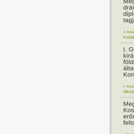
Meg
drá
dip
tagj
» tov
Iroda
I. 
kir
föl
álta
Kor
» tov
Alkot
Meg
Kos
erő
felt