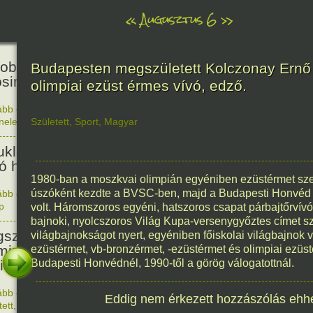
«
Augusztus 6
»
81
obták az első atombombát
Budapesten megszületett Kolczonay Ernő
osimára.
olimpiai ezüst érmes vívó, edző.
ább olvasom
|
Nincs hozzászólás, szólj hozzá!
énelem
Született
,
Sport
,
Magyar
1945. 0
48
ukleáris fegyverek betiltásáért
yó harc világnapja
1980-ban a moszkvai olimpián egyéniben ezüstérmet szer
úszóként kezdte a BVSC-ben, majd a Budapesti Honvéd öt
ább olvasom
|
Nincs hozzászólás, szólj hozzá!
p
1978. 0
volt. Háromszoros egyéni, hatszoros csapat párbajtőrvív
145
bajnoki, nyolcszoros Világ Kupa-versenygyőztes címet s
született Sir Alexander
világbajnokságot nyert, egyéniben főiskolai világbajnok v
ming, Nobel-díjas angol orvos, a
ezüstérmet, vb-bronzérmet, -ezüstérmet és olimpiai ezüst
cillin felfedezője.
Budapesti Honvédnél, 1990-től a görög válogatottnál.
ább olvasom
|
1 hozzászólás, szólj Te is hozzá!
Eddig nem érkezett hozzászólás ehh
1881. 0
tett
,
Alkotás