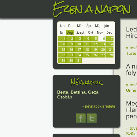
Ezen a napon
Jan
Feb
Már
Ápr
Máj
Jún
Led
Júl
Aug
Szept
Okt
Nov
Dec
Hir
1
2
3
4
5
6
7
8
9
10
11
12
13
14
» tov
15
16
17
18
19
20
21
Tört
22
23
24
25
26
27
28
29
30
31
A n
fol
Névnapok
» tov
Ünne
Berta
,
Bettina
, Géza,
Csobán
Meg
» névnapok eredete
Fle
peni
» tov
Szüle