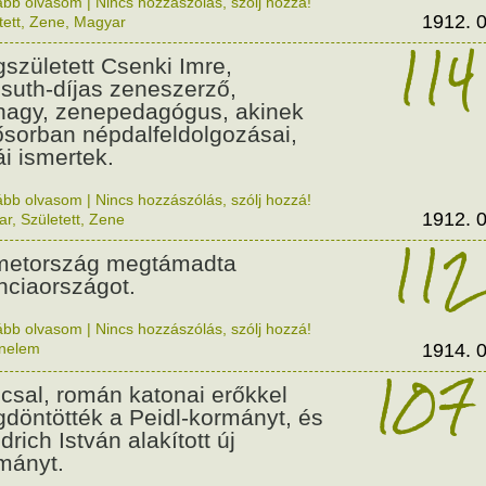
ább olvasom
|
Nincs hozzászólás, szólj hozzá!
1912. 0
tett
,
Zene
,
Magyar
114
született Csenki Imre,
suth-díjas zeneszerző,
nagy, zenepedagógus, akinek
ősorban népdalfeldolgozásai,
ái ismertek.
ább olvasom
|
Nincs hozzászólás, szólj hozzá!
1912. 0
ar
,
Született
,
Zene
112
etország megtámadta
nciaországot.
ább olvasom
|
Nincs hozzászólás, szólj hozzá!
énelem
1914. 0
107
csal, román katonai erőkkel
döntötték a Peidl-kormányt, és
drich István alakított új
mányt.