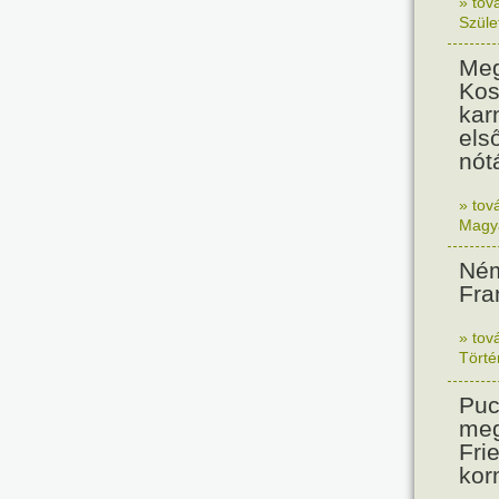
» tov
Szüle
Meg
Kos
kar
els
nót
» tov
Magy
Ném
Fra
» tov
Tört
Puc
meg
Frie
kor