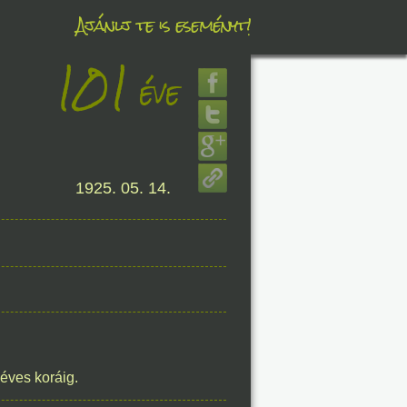
Ajánlj te is eseményt!
101
éve
éve
8. 07.
1925. 05. 14.
éve
8. 07.
éve
éves koráig.