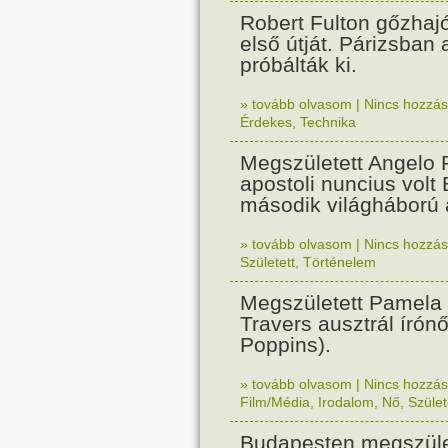
Robert Fulton gőzhaj
első útját. Párizsban
próbálták ki.
» tovább olvasom
|
Nincs hozzász
Érdekes
,
Technika
Megszületett Angelo R
apostoli nuncius volt
második világháború a
» tovább olvasom
|
Nincs hozzász
Született
,
Történelem
Megszületett Pamela
Travers ausztrál írón
Poppins).
» tovább olvasom
|
Nincs hozzász
Film/Média
,
Irodalom
,
Nő
,
Szület
Budapesten megszület