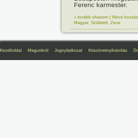
Ferenc karmester.
» tovább olvasom
|
Nincs hozzász
Magyar
,
Született
,
Zene
Kezdőoldal
Magunkról
Jognyilatkozat
Köszönetnyilvánítás
D