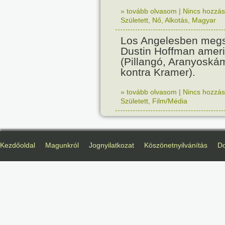
» tovább olvasom
|
Nincs hozzász
Született
,
Nő
,
Alkotás
,
Magyar
Los Angelesben megs
Dustin Hoffman ameri
(Pillangó, Aranyoská
kontra Kramer).
» tovább olvasom
|
Nincs hozzász
Született
,
Film/Média
Kezdőoldal
Magunkról
Jognyilatkozat
Köszönetnyilvánítás
D