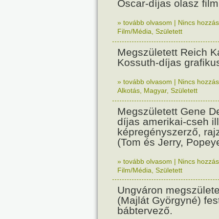
Oscar-díjas olasz fil
» tovább olvasom
|
Nincs hozzász
Film/Média
,
Született
Megszületett Reich Ká
Kossuth-díjas grafik
» tovább olvasom
|
Nincs hozzász
Alkotás
,
Magyar
,
Született
Megszületett Gene De
díjas amerikai-cseh ill
képregényszerző, raj
(Tom és Jerry, Popeye
» tovább olvasom
|
Nincs hozzász
Film/Média
,
Született
Ungváron megszületet
(Majlát Györgyné) fest
bábtervező.