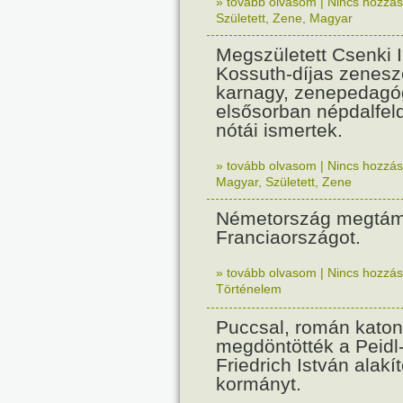
» tovább olvasom
|
Nincs hozzász
Született
,
Zene
,
Magyar
Megszületett Csenki 
Kossuth-díjas zenesz
karnagy, zenepedagó
elsősorban népdalfel
nótái ismertek.
» tovább olvasom
|
Nincs hozzász
Magyar
,
Született
,
Zene
Németország megtám
Franciaországot.
» tovább olvasom
|
Nincs hozzász
Történelem
Puccsal, román katon
megdöntötték a Peidl
Friedrich István alakít
kormányt.