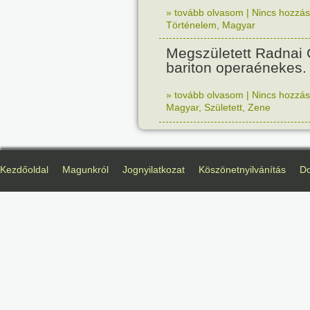
» tovább olvasom
|
Nincs hozzász
Történelem
,
Magyar
Megszületett Radnai
bariton operaénekes.
» tovább olvasom
|
Nincs hozzász
Magyar
,
Született
,
Zene
Kezdőoldal
Magunkról
Jognyilatkozat
Köszönetnyilvánítás
D