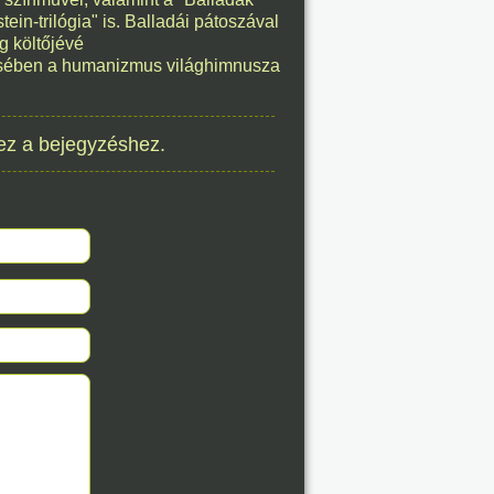
ein-trilógia" is. Balladái pátoszával
8. 07.
g költőjévé
ésében a humanizmus világhimnusza
éve
ez a bejegyzéshez.
8. 07.
éve
8. 07.
éve