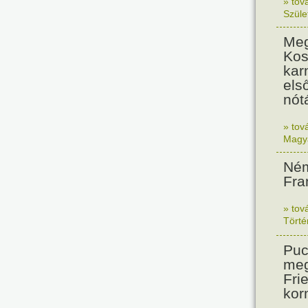
» tov
Szüle
Meg
Kos
kar
els
nót
» tov
Magy
Ném
Fra
» tov
Tört
Puc
meg
Frie
kor