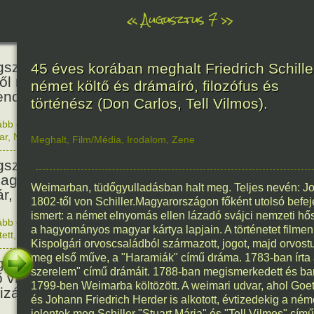
«
Augusztus 7
»
466
született Báthori Erzsébet,
45 éves korában meghalt Friedrich Schille
ről rémséges és kegyetlen
német költő és drámaíró, filozófus és
endák éltek.
történész (Don Carlos, Tell Vilmos).
ább olvasom
|
Nincs hozzászólás, szólj hozzá!
1560. 0
ar
,
Nő
,
Történelem
Meghalt
,
Film/Média
,
Irodalom
,
Zene
201
született Kondor Gusztáv
llagász, matematikus, egyetemi
Weimarban, tüdőgyulladásban halt meg. Teljes nevén: Joh
ár, akadémikus.
1802-től von Schiller.Magyarországon főként utolsó befeje
ismert: a német elnyomás ellen lázadó svájci nemzeti hős 
ább olvasom
|
Nincs hozzászólás, szólj hozzá!
a hagyományos magyar kártya lapjain. A történetet filmen
1825. 0
tett
,
Technika
,
Magyar
150
Kispolgári orvoscsaládból származott, jogot, majd orvost
meg első műve, a "Haramiák" című dráma. 1783-ban írta
született Mata Hari, a híres
szerelem" című drámáit. 1788-ban megismerkedett és bar
ő világháborús táncosnő,
1799-ben Weimarba költözött. A weimari udvar, ahol Goet
tizán és kém.
és Johann Friedrich Herder is alkotott, évtizedekig a német
jelentek meg Schiller "Stuart Mária" és "Tell Vilmos" cím