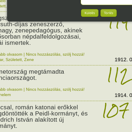
ább olvasom
|
Nincs hozzászólás, szólj hozzá!
1912. 0
tett
,
Zene
,
Magyar
114
Küldés
Törlés
született Csenki Imre,
suth-díjas zeneszerző,
nagy, zenepedagógus, akinek
ősorban népdalfeldolgozásai,
ái ismertek.
ább olvasom
|
Nincs hozzászólás, szólj hozzá!
1912. 0
ar
,
Született
,
Zene
112
etország megtámadta
nciaországot.
ább olvasom
|
Nincs hozzászólás, szólj hozzá!
énelem
1914. 0
107
csal, román katonai erőkkel
döntötték a Peidl-kormányt, és
drich István alakított új
mányt.