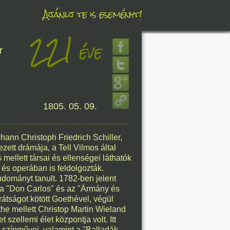
Ajánlj te is eseményt!
221
éve
éve
r
8. 07.
1805. 05. 09.
éve
ann Christoph Friedrich Schiller,
zett drámája, a Tell Vilmos által
mellett társai és ellenségei láthatók
 és operában is feldolgozták.
8. 07.
udományt tanult. 1782-ben jelent
 a "Don Carlos" és az "Ármány és
éve
átságot kötött Goethével, végül
he mellett Christop Martin Wieland
 szellemi élet központja volt. Itt
ű színművei, valamint a "Balladák