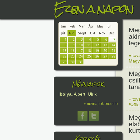
Ezen a napon
Jan
Feb
Már
Ápr
Máj
Jún
Meg
Júl
Aug
Szept
Okt
Nov
Dec
aki
1
2
3
4
5
6
7
leg
8
9
10
11
12
13
14
15
16
17
18
19
20
21
» tov
22
23
24
25
26
27
28
Magy
29
30
31
Meg
csi
Névnapok
tan
Ibolya
, Albert, Ulrik
» tov
» névnapok eredete
Szüle
Meg
els
kur
Keresés