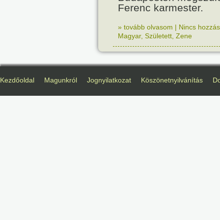
Ferenc karmester.
» tovább olvasom
|
Nincs hozzász
Magyar
,
Született
,
Zene
Kezdőoldal
Magunkról
Jognyilatkozat
Köszönetnyilvánítás
D