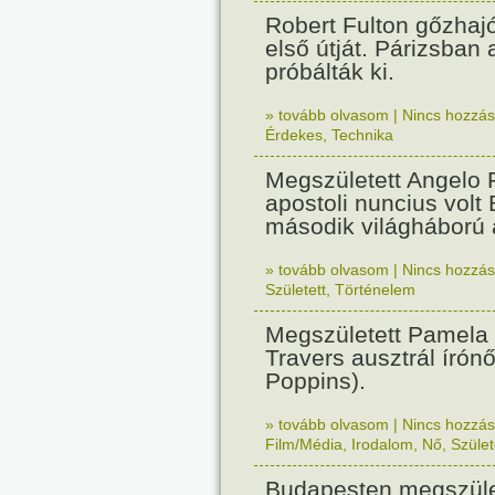
Robert Fulton gőzhaj
első útját. Párizsban
próbálták ki.
» tovább olvasom
|
Nincs hozzász
Érdekes
,
Technika
Megszületett Angelo R
apostoli nuncius volt
második világháború a
» tovább olvasom
|
Nincs hozzász
Született
,
Történelem
Megszületett Pamela
Travers ausztrál írón
Poppins).
» tovább olvasom
|
Nincs hozzász
Film/Média
,
Irodalom
,
Nő
,
Szület
Budapesten megszület