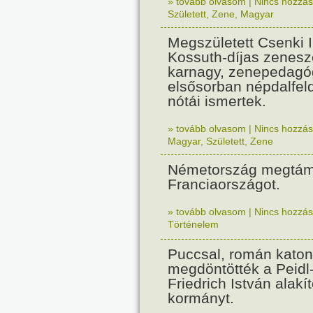
» tovább olvasom
|
Nincs hozzász
Született
,
Zene
,
Magyar
Megszületett Csenki 
Kossuth-díjas zenesz
karnagy, zenepedagó
elsősorban népdalfel
nótái ismertek.
» tovább olvasom
|
Nincs hozzász
Magyar
,
Született
,
Zene
Németország megtám
Franciaországot.
» tovább olvasom
|
Nincs hozzász
Történelem
Puccsal, román katon
megdöntötték a Peidl
Friedrich István alakít
kormányt.