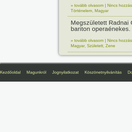
» tovább olvasom
|
Nincs hozzász
Történelem
,
Magyar
Megszületett Radnai
bariton operaénekes.
» tovább olvasom
|
Nincs hozzász
Magyar
,
Született
,
Zene
Kezdőoldal
Magunkról
Jognyilatkozat
Köszönetnyilvánítás
D