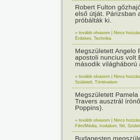
Robert Fulton gőzhaj
első útját. Párizsban
próbálták ki.
» tovább olvasom
|
Nincs hozzász
Érdekes
,
Technika
Megszületett Angelo R
apostoli nuncius volt
második világháború a
» tovább olvasom
|
Nincs hozzász
Született
,
Történelem
Megszületett Pamela
Travers ausztrál írón
Poppins).
» tovább olvasom
|
Nincs hozzász
Film/Média
,
Irodalom
,
Nő
,
Szület
Budapesten megszület