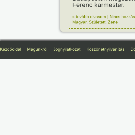
Ferenc karmester.
» tovább olvasom
|
Nincs hozzász
Magyar
,
Született
,
Zene
Kezdőoldal
Magunkról
Jognyilatkozat
Köszönetnyilvánítás
D