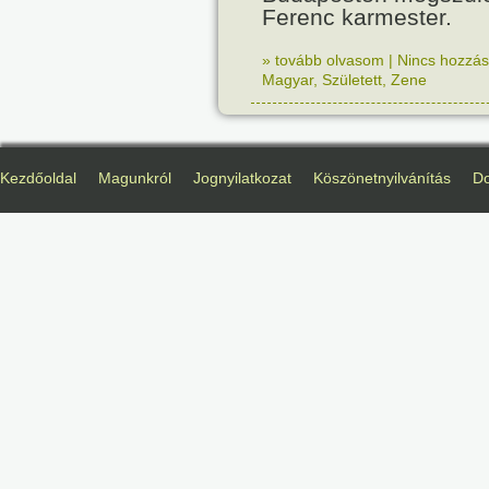
Ferenc karmester.
» tovább olvasom
|
Nincs hozzász
Magyar
,
Született
,
Zene
Kezdőoldal
Magunkról
Jognyilatkozat
Köszönetnyilvánítás
D