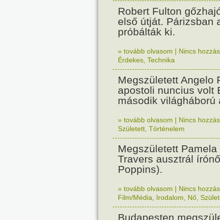
Robert Fulton gőzhaj
első útját. Párizsban
próbálták ki.
» tovább olvasom
|
Nincs hozzász
Érdekes
,
Technika
Megszületett Angelo R
apostoli nuncius volt
második világháború a
» tovább olvasom
|
Nincs hozzász
Született
,
Történelem
Megszületett Pamela
Travers ausztrál írón
Poppins).
» tovább olvasom
|
Nincs hozzász
Film/Média
,
Irodalom
,
Nő
,
Szület
Budapesten megszület