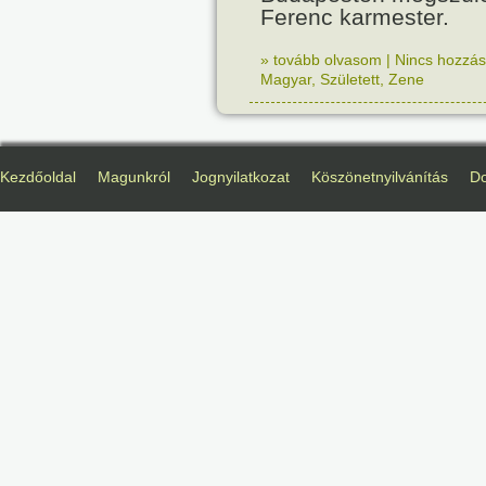
Ferenc karmester.
» tovább olvasom
|
Nincs hozzász
Magyar
,
Született
,
Zene
Kezdőoldal
Magunkról
Jognyilatkozat
Köszönetnyilvánítás
D