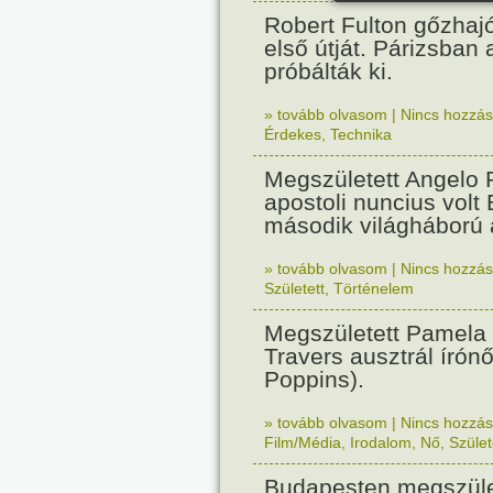
Robert Fulton gőzhaj
első útját. Párizsban
próbálták ki.
» tovább olvasom
|
Nincs hozzász
Érdekes
,
Technika
Megszületett Angelo R
apostoli nuncius volt
második világháború a
» tovább olvasom
|
Nincs hozzász
Született
,
Történelem
Megszületett Pamela
Travers ausztrál írón
Poppins).
» tovább olvasom
|
Nincs hozzász
Film/Média
,
Irodalom
,
Nő
,
Szület
Budapesten megszület