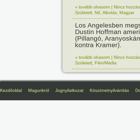
» tovább olvasom
|
Nincs hozzász
Született
,
Nő
,
Alkotás
,
Magyar
Los Angelesben megs
Dustin Hoffman ameri
(Pillangó, Aranyoská
kontra Kramer).
» tovább olvasom
|
Nincs hozzász
Született
,
Film/Média
Kezdőoldal
Magunkról
Jognyilatkozat
Köszönetnyilvánítás
D