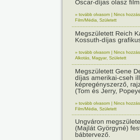
Oscar-díjas olasz fil
» tovább olvasom
|
Nincs hozzász
Film/Média
,
Született
Megszületett Reich Ká
Kossuth-díjas grafik
» tovább olvasom
|
Nincs hozzász
Alkotás
,
Magyar
,
Született
Megszületett Gene De
díjas amerikai-cseh ill
képregényszerző, raj
(Tom és Jerry, Popeye
» tovább olvasom
|
Nincs hozzász
Film/Média
,
Született
Ungváron megszületet
(Majlát Györgyné) fest
bábtervező.