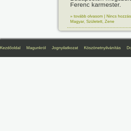
Ferenc karmester.
» tovább olvasom
|
Nincs hozzász
Magyar
,
Született
,
Zene
Kezdőoldal
Magunkról
Jognyilatkozat
Köszönetnyilvánítás
D