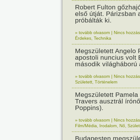
Robert Fulton gőzhaj
első útját. Párizsban
próbálták ki.
» tovább olvasom
|
Nincs hozzász
Érdekes
,
Technika
Megszületett Angelo R
apostoli nuncius volt
második világháború a
» tovább olvasom
|
Nincs hozzász
Született
,
Történelem
Megszületett Pamela
Travers ausztrál írón
Poppins).
» tovább olvasom
|
Nincs hozzász
Film/Média
,
Irodalom
,
Nő
,
Szület
Budapesten megszület