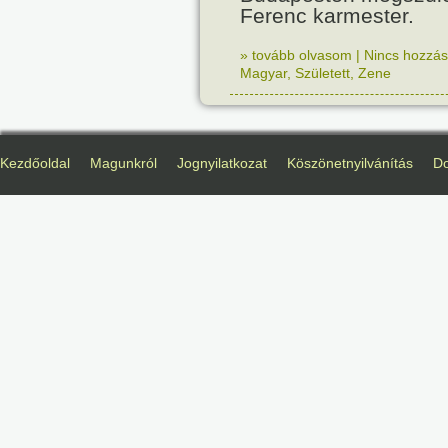
Ferenc karmester.
» tovább olvasom
|
Nincs hozzász
Magyar
,
Született
,
Zene
Kezdőoldal
Magunkról
Jognyilatkozat
Köszönetnyilvánítás
D