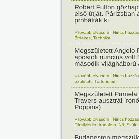
Robert Fulton gőzhaj
első útját. Párizsban
próbálták ki.
» tovább olvasom
|
Nincs hozzász
Érdekes
,
Technika
Megszületett Angelo R
apostoli nuncius volt
második világháború a
» tovább olvasom
|
Nincs hozzász
Született
,
Történelem
Megszületett Pamela
Travers ausztrál írón
Poppins).
» tovább olvasom
|
Nincs hozzász
Film/Média
,
Irodalom
,
Nő
,
Szület
Budapesten megszület