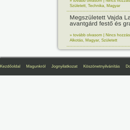
» tovább olvasom
|
Nincs hozzász
Született
,
Technika
,
Magyar
Megszületett Vajda La
avantgárd festő és gr
» tovább olvasom
|
Nincs hozzász
Alkotás
,
Magyar
,
Született
Kezdőoldal
Magunkról
Jognyilatkozat
Köszönetnyilvánítás
D