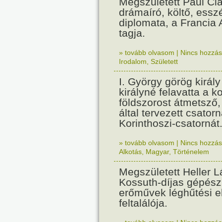
Megszületett Paul Cla
drámaíró, költő, essz
diplomata, a Francia
tagja.
» tovább olvasom
|
Nincs hozzász
Irodalom
,
Született
I. György görög királ
királyné felavatta a k
földszorost átmetsző,
által tervezett csatorn
Korinthoszi-csatornát
» tovább olvasom
|
Nincs hozzász
Alkotás
,
Magyar
,
Történelem
Megszületett Heller L
Kossuth-díjas gépés
erőművek léghűtési e
feltalálója.