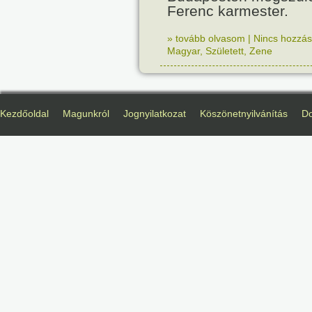
Ferenc karmester.
» tovább olvasom
|
Nincs hozzász
Magyar
,
Született
,
Zene
Kezdőoldal
Magunkról
Jognyilatkozat
Köszönetnyilvánítás
D