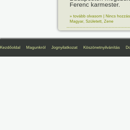
Ferenc karmester.
» tovább olvasom
|
Nincs hozzász
Magyar
,
Született
,
Zene
Kezdőoldal
Magunkról
Jognyilatkozat
Köszönetnyilvánítás
D