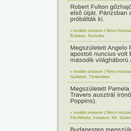
Robert Fulton gőzhaj
első útját. Párizsban
próbálták ki.
» tovább olvasom
|
Nincs hozzász
Érdekes
,
Technika
Megszületett Angelo R
apostoli nuncius volt
második világháború a
» tovább olvasom
|
Nincs hozzász
Született
,
Történelem
Megszületett Pamela
Travers ausztrál írón
Poppins).
» tovább olvasom
|
Nincs hozzász
Film/Média
,
Irodalom
,
Nő
,
Szület
Budapesten megszület