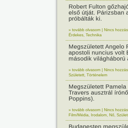
Robert Fulton gőzhaj
első útját. Párizsban
próbálták ki.
» tovább olvasom
|
Nincs hozzász
Érdekes
,
Technika
Megszületett Angelo R
apostoli nuncius volt
második világháború a
» tovább olvasom
|
Nincs hozzász
Született
,
Történelem
Megszületett Pamela
Travers ausztrál írón
Poppins).
» tovább olvasom
|
Nincs hozzász
Film/Média
,
Irodalom
,
Nő
,
Szület
Budapesten megszület