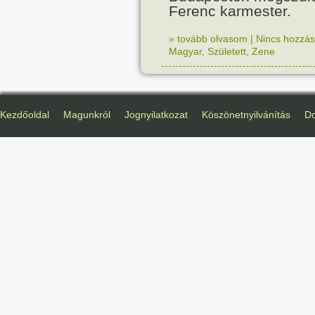
Ferenc karmester.
» tovább olvasom
|
Nincs hozzász
Magyar
,
Született
,
Zene
Kezdőoldal
Magunkról
Jognyilatkozat
Köszönetnyilvánítás
D