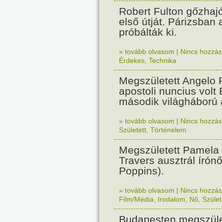
Robert Fulton gőzhaj
első útját. Párizsban
próbálták ki.
» tovább olvasom
|
Nincs hozzász
Érdekes
,
Technika
Megszületett Angelo R
apostoli nuncius volt
második világháború a
» tovább olvasom
|
Nincs hozzász
Született
,
Történelem
Megszületett Pamela
Travers ausztrál írón
Poppins).
» tovább olvasom
|
Nincs hozzász
Film/Média
,
Irodalom
,
Nő
,
Szület
Budapesten megszület