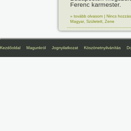
Ferenc karmester.
» tovább olvasom
|
Nincs hozzász
Magyar
,
Született
,
Zene
Kezdőoldal
Magunkról
Jognyilatkozat
Köszönetnyilvánítás
D