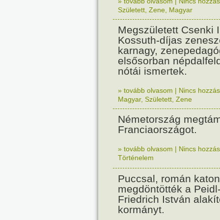
» tovább olvasom
|
Nincs hozzász
Született
,
Zene
,
Magyar
Megszületett Csenki 
Kossuth-díjas zenesz
karnagy, zenepedagó
elsősorban népdalfel
nótái ismertek.
» tovább olvasom
|
Nincs hozzász
Magyar
,
Született
,
Zene
Németország megtám
Franciaországot.
» tovább olvasom
|
Nincs hozzász
Történelem
Puccsal, román katon
megdöntötték a Peidl
Friedrich István alakít
kormányt.