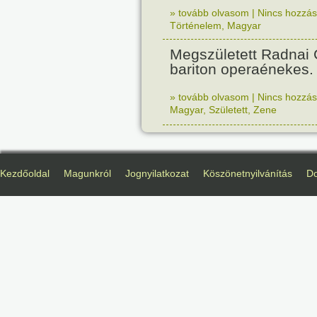
» tovább olvasom
|
Nincs hozzász
Történelem
,
Magyar
Megszületett Radnai
bariton operaénekes.
» tovább olvasom
|
Nincs hozzász
Magyar
,
Született
,
Zene
Kezdőoldal
Magunkról
Jognyilatkozat
Köszönetnyilvánítás
D