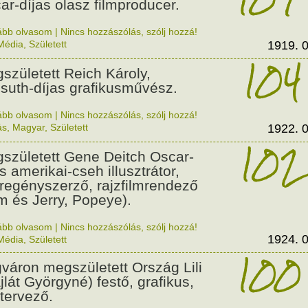
ar-díjas olasz filmproducer.
ább olvasom
|
Nincs hozzászólás, szólj hozzá!
Média
,
Született
1919. 0
104
született Reich Károly,
suth-díjas grafikusművész.
ább olvasom
|
Nincs hozzászólás, szólj hozzá!
ás
,
Magyar
,
Született
1922. 0
102
született Gene Deitch Oscar-
s amerikai-cseh illusztrátor,
regényszerző, rajzfilmrendező
m és Jerry, Popeye).
ább olvasom
|
Nincs hozzászólás, szólj hozzá!
1924. 0
Média
,
Született
100
váron megszületett Ország Lili
jlát Györgyné) festő, grafikus,
tervező.