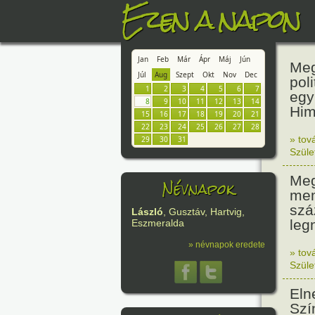
Ezen a napon
Jan
Feb
Már
Ápr
Máj
Jún
Meg
Júl
Aug
Szept
Okt
Nov
Dec
pol
1
2
3
4
5
6
7
egy
8
9
10
11
12
13
14
Him
15
16
17
18
19
20
21
22
23
24
25
26
27
28
» tov
29
30
31
Szüle
Meg
Névnapok
mem
szá
László
, Gusztáv, Hartvig,
leg
Eszmeralda
» névnapok eredete
» tov
Szüle
Eln
Szí