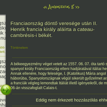
«
Augusztus 8
»
236
született Kölcsey Ferenc költő,
Franciaország döntő veresége után II.
itikus, akadémikus, a reformkor
Henrik francia király aláírta a cateau-
ik vezéregyénisége, a nemzeti
cambrésis-i békét.
nusz költője.
ább olvasom
|
1 hozzászólás, szólj Te is hozzá!
Történelem
1790. 0
tett
,
Történelem
,
Zene
,
Magyar
336
született Mikes Kelemen
A békeegyezmény véget vetett az 1557. 06. 07. óta tartó s
oáríró, műfordító, a XVIII.
spanyol király Franciaország elleni hadjáratával itáliai 
zadi magyar prózairodalom
Annak ellenére, hogy felesége, I. (Katolikus) Mária angol
nagyobb alakja.
háborúba, Spanyolországnak végül sikerült győzelmet ara
a franciák végleg lemondtak Itáliát illető igényeikről, de 
ább olvasom
|
1 hozzászólás, szólj Te is hozzá!
06-án visszafoglalt Calais-t.
1690. 0
tett
,
Történelem
,
Irodalom
,
Magyar
186
evezték a Pesti Magyar
Eddig nem érkezett hozzászólás ehh
nházat Nemzeti Színháznak.