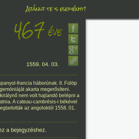
Ajánlj te is eseményt!
467
éve
éve
1559. 04. 03.
8. 08.
éve
panyol-francia háborúnak. II. Fülöp
hegemóniáját akarta megerősíteni.
 királynő nem volt hajlandó belépni a
tnia. A cateau-cambrésis-i békével
megtartották az angoloktól 1558. 01.
8. 08.
éve
ez a bejegyzéshez.