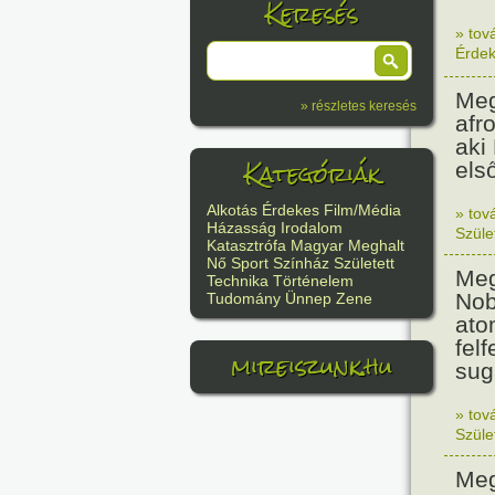
Keresés
» tov
Érde
Meg
» részletes keresés
afr
aki
Kategóriák
els
Alkotás
Érdekes
Film/Média
» tov
Házasság
Irodalom
Szüle
Katasztrófa
Magyar
Meghalt
Nő
Sport
Színház
Született
Meg
Technika
Történelem
Nob
Tudomány
Ünnep
Zene
ato
felf
mireiszunk.hu
sug
» tov
Szüle
Meg