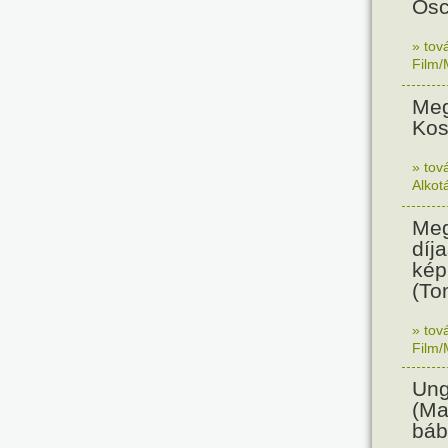
Osc
» tov
Film/
Meg
Kos
» tov
Alkot
Meg
díja
kép
(To
» tov
Film/
Ung
(Ma
báb