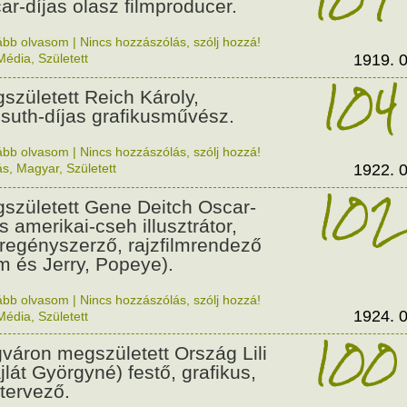
ar-díjas olasz filmproducer.
ább olvasom
|
Nincs hozzászólás, szólj hozzá!
Média
,
Született
1919. 0
104
született Reich Károly,
suth-díjas grafikusművész.
ább olvasom
|
Nincs hozzászólás, szólj hozzá!
ás
,
Magyar
,
Született
1922. 0
102
született Gene Deitch Oscar-
s amerikai-cseh illusztrátor,
regényszerző, rajzfilmrendező
m és Jerry, Popeye).
ább olvasom
|
Nincs hozzászólás, szólj hozzá!
1924. 0
Média
,
Született
100
váron megszületett Ország Lili
jlát Györgyné) festő, grafikus,
tervező.