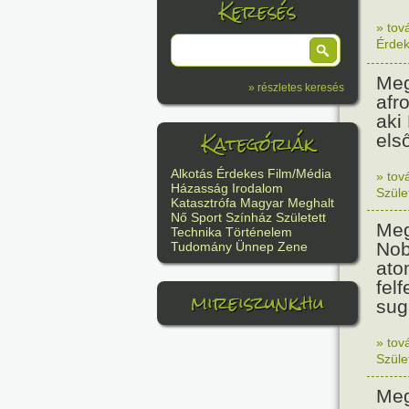
Keresés
» tov
Érde
Meg
» részletes keresés
afr
aki
Kategóriák
els
Alkotás
Érdekes
Film/Média
» tov
Házasság
Irodalom
Szüle
Katasztrófa
Magyar
Meghalt
Nő
Sport
Színház
Született
Meg
Technika
Történelem
Nob
Tudomány
Ünnep
Zene
ato
felf
mireiszunk.hu
sug
» tov
Szüle
Meg