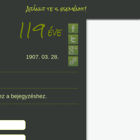
Ajánlj te is eseményt!
119
éve
éve
1907. 03. 28.
8. 08.
éve
ez a bejegyzéshez.
8. 08.
éve