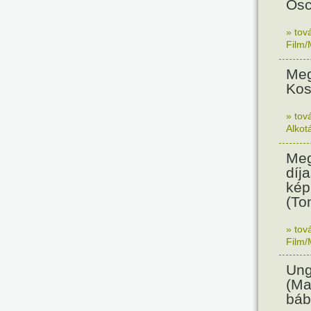
Osc
» tov
Film/
Meg
Kos
» tov
Alkot
Meg
díja
kép
(To
» tov
Film/
Ung
(Ma
báb