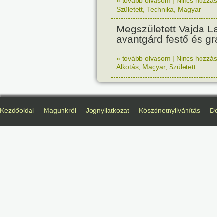
» tovább olvasom
|
Nincs hozzász
Született
,
Technika
,
Magyar
Megszületett Vajda La
avantgárd festő és gr
» tovább olvasom
|
Nincs hozzász
Alkotás
,
Magyar
,
Született
Kezdőoldal
Magunkról
Jognyilatkozat
Köszönetnyilvánítás
D