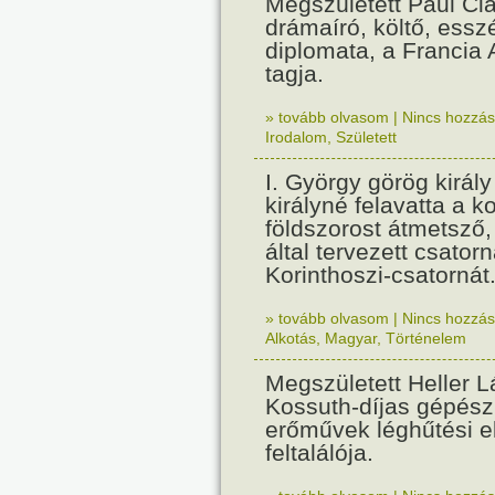
Megszületett Paul Cla
drámaíró, költő, essz
diplomata, a Francia
tagja.
» tovább olvasom
|
Nincs hozzász
Irodalom
,
Született
I. György görög királ
királyné felavatta a k
földszorost átmetsző,
által tervezett csatorn
Korinthoszi-csatornát
» tovább olvasom
|
Nincs hozzász
Alkotás
,
Magyar
,
Történelem
Megszületett Heller L
Kossuth-díjas gépés
erőművek léghűtési e
feltalálója.