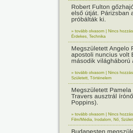
Robert Fulton gőzhaj
első útját. Párizsban
próbálták ki.
» tovább olvasom
|
Nincs hozzász
Érdekes
,
Technika
Megszületett Angelo R
apostoli nuncius volt
második világháború a
» tovább olvasom
|
Nincs hozzász
Született
,
Történelem
Megszületett Pamela
Travers ausztrál írón
Poppins).
» tovább olvasom
|
Nincs hozzász
Film/Média
,
Irodalom
,
Nő
,
Szület
Budapesten megszület