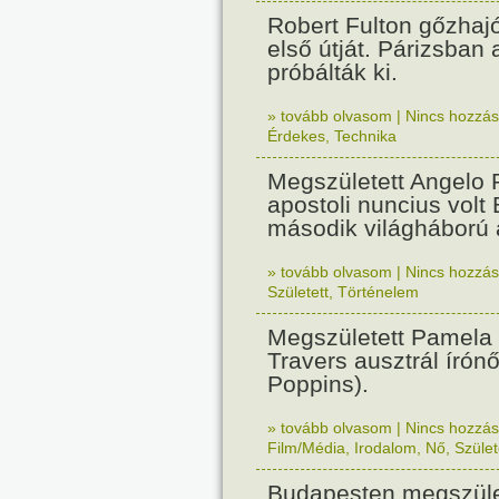
Robert Fulton gőzhaj
első útját. Párizsban
próbálták ki.
» tovább olvasom
|
Nincs hozzász
Érdekes
,
Technika
Megszületett Angelo R
apostoli nuncius volt
második világháború a
» tovább olvasom
|
Nincs hozzász
Született
,
Történelem
Megszületett Pamela
Travers ausztrál írón
Poppins).
» tovább olvasom
|
Nincs hozzász
Film/Média
,
Irodalom
,
Nő
,
Szület
Budapesten megszület