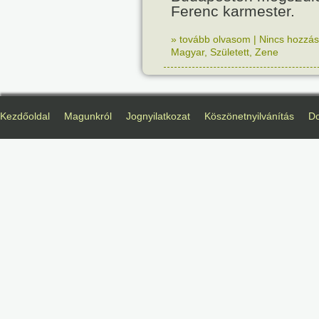
Ferenc karmester.
» tovább olvasom
|
Nincs hozzász
Magyar
,
Született
,
Zene
Kezdőoldal
Magunkról
Jognyilatkozat
Köszönetnyilvánítás
D