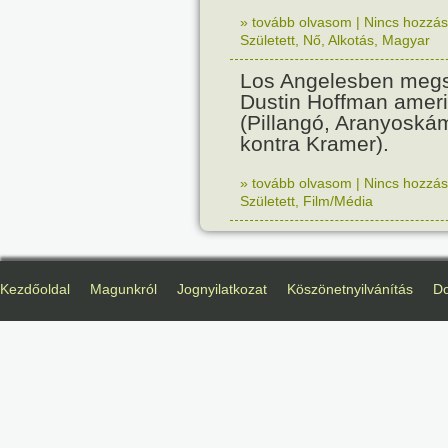
» tovább olvasom
|
Nincs hozzász
Született
,
Nő
,
Alkotás
,
Magyar
Los Angelesben megs
Dustin Hoffman ameri
(Pillangó, Aranyoská
kontra Kramer).
» tovább olvasom
|
Nincs hozzász
Született
,
Film/Média
Kezdőoldal
Magunkról
Jognyilatkozat
Köszönetnyilvánítás
D