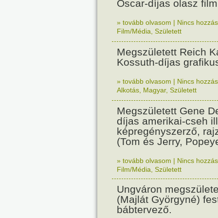
Oscar-díjas olasz fil
» tovább olvasom
|
Nincs hozzász
Film/Média
,
Született
Megszületett Reich Ká
Kossuth-díjas grafik
» tovább olvasom
|
Nincs hozzász
Alkotás
,
Magyar
,
Született
Megszületett Gene De
díjas amerikai-cseh ill
képregényszerző, raj
(Tom és Jerry, Popeye
» tovább olvasom
|
Nincs hozzász
Film/Média
,
Született
Ungváron megszületet
(Majlát Györgyné) fest
bábtervező.