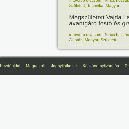
» tovább olvasom
|
Nincs hozzász
Született
,
Technika
,
Magyar
Megszületett Vajda La
avantgárd festő és gr
» tovább olvasom
|
Nincs hozzász
Alkotás
,
Magyar
,
Született
Kezdőoldal
Magunkról
Jognyilatkozat
Köszönetnyilvánítás
D