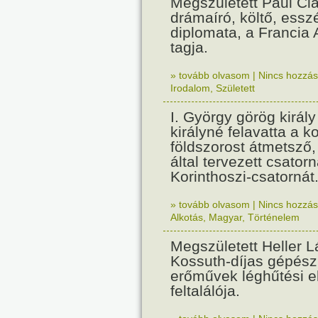
Megszületett Paul Cla
drámaíró, költő, essz
diplomata, a Francia
tagja.
» tovább olvasom
|
Nincs hozzász
Irodalom
,
Született
I. György görög királ
királyné felavatta a k
földszorost átmetsző,
által tervezett csatorn
Korinthoszi-csatornát
» tovább olvasom
|
Nincs hozzász
Alkotás
,
Magyar
,
Történelem
Megszületett Heller L
Kossuth-díjas gépés
erőművek léghűtési e
feltalálója.