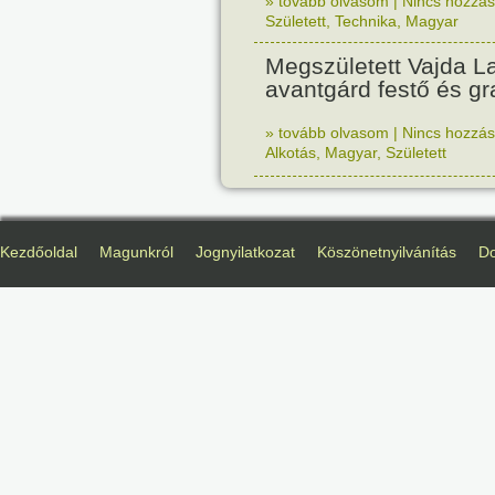
» tovább olvasom
|
Nincs hozzász
Született
,
Technika
,
Magyar
Megszületett Vajda La
avantgárd festő és gr
» tovább olvasom
|
Nincs hozzász
Alkotás
,
Magyar
,
Született
Kezdőoldal
Magunkról
Jognyilatkozat
Köszönetnyilvánítás
D