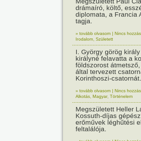
Megszületett Paul Cla
drámaíró, költő, essz
diplomata, a Francia
tagja.
» tovább olvasom
|
Nincs hozzász
Irodalom
,
Született
I. György görög királ
királyné felavatta a k
földszorost átmetsző,
által tervezett csatorn
Korinthoszi-csatornát
» tovább olvasom
|
Nincs hozzász
Alkotás
,
Magyar
,
Történelem
Megszületett Heller L
Kossuth-díjas gépés
erőművek léghűtési e
feltalálója.