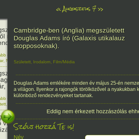
«
Augusztus 7
»
466
született Báthori Erzsébet,
Cambridge-ben (Anglia) megszületett
ről rémséges és kegyetlen
Douglas Adams író (Galaxis utikalauz
endák éltek.
stopposoknak).
ább olvasom
|
Nincs hozzászólás, szólj hozzá!
1560. 0
ar
,
Nő
,
Történelem
Született
,
Irodalom
,
Film/Média
201
született Kondor Gusztáv
llagász, matematikus, egyetemi
Douglas Adams emlékére minden év május 25-én nemzetkö
ár, akadémikus.
a világon. Ilyenkor a rajongók törölközővel a nyakukban
különböző rendezvényeket tartanak.
ább olvasom
|
Nincs hozzászólás, szólj hozzá!
1825. 0
tett
,
Technika
,
Magyar
150
Eddig nem érkezett hozzászólás ehh
született Mata Hari, a híres
ő világháborús táncosnő,
Szólj hozzá Te is!
tizán és kém.
Név