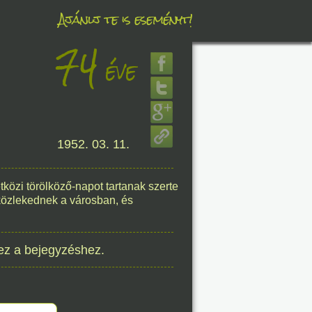
Ajánlj te is eseményt!
74
éve
éve
8. 07.
1952. 03. 11.
éve
zi törölköző-napot tartanak szerte
 közlekednek a városban, és
8. 07.
ez a bejegyzéshez.
éve