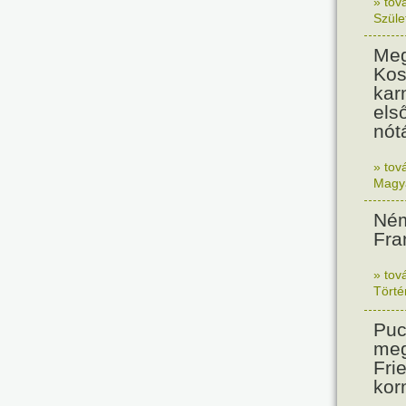
» tov
Szüle
Meg
Kos
kar
els
nót
» tov
Magy
Ném
Fra
» tov
Tört
Puc
meg
Frie
kor