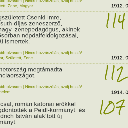
ább olvasom
|
Nincs hozzászólás, szólj hozzá!
1912. 0
tett
,
Zene
,
Magyar
114
született Csenki Imre,
suth-díjas zeneszerző,
nagy, zenepedagógus, akinek
ősorban népdalfeldolgozásai,
ái ismertek.
ább olvasom
|
Nincs hozzászólás, szólj hozzá!
1912. 0
ar
,
Született
,
Zene
112
etország megtámadta
nciaországot.
ább olvasom
|
Nincs hozzászólás, szólj hozzá!
énelem
1914. 0
107
csal, román katonai erőkkel
döntötték a Peidl-kormányt, és
drich István alakított új
mányt.