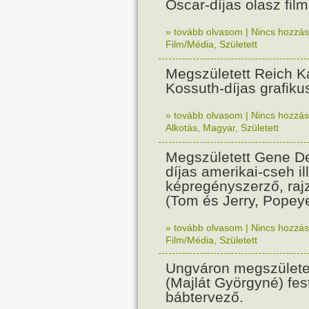
Oscar-díjas olasz fil
» tovább olvasom
|
Nincs hozzász
Film/Média
,
Született
Megszületett Reich Ká
Kossuth-díjas grafik
» tovább olvasom
|
Nincs hozzász
Alkotás
,
Magyar
,
Született
Megszületett Gene De
díjas amerikai-cseh ill
képregényszerző, raj
(Tom és Jerry, Popeye
» tovább olvasom
|
Nincs hozzász
Film/Média
,
Született
Ungváron megszületet
(Majlát Györgyné) fest
bábtervező.