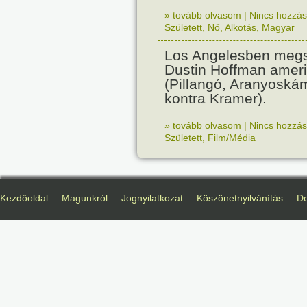
» tovább olvasom
|
Nincs hozzász
Született
,
Nő
,
Alkotás
,
Magyar
Los Angelesben megs
Dustin Hoffman ameri
(Pillangó, Aranyoská
kontra Kramer).
» tovább olvasom
|
Nincs hozzász
Született
,
Film/Média
Kezdőoldal
Magunkról
Jognyilatkozat
Köszönetnyilvánítás
D