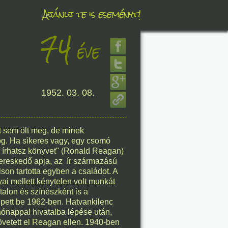
Ajánlj te is eseményt!
74
éve
éve
8. 06.
1952. 03. 08.
éve
t sem ölt meg, de minek
og. Ha sikeres vagy, egy csomó
8. 06.
 írhatsz könyvet" (Ronald Reagan)
kereskedő apja, az ír származású
éve
son tartotta egyben a családot. A
ai mellett kénytelen volt munkát
atalon és színészként is a
pett be 1962-ben. Hatvankilenc
hónappal hivatalba lépése után,
8. 06.
övetett el Reagan ellen. 1940-ben