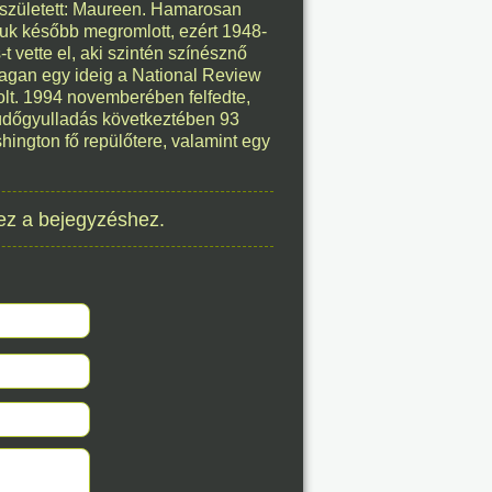
 született: Maureen. Hamarosan
éve
guk később megromlott, ezért 1948-
 vette el, aki szintén színésznő
eagan egy ideig a National Review
olt. 1994 novemberében felfedte,
tüdőgyulladás következtében 93
8. 06.
shington fő repülőtere, valamint egy
éve
ez a bejegyzéshez.
8. 06.
éve
8. 06.