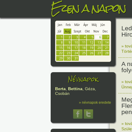
Ezen a napon
Jan
Feb
Már
Ápr
Máj
Jún
Led
Júl
Aug
Szept
Okt
Nov
Dec
Hir
1
2
3
4
5
6
7
8
9
10
11
12
13
14
» tov
15
16
17
18
19
20
21
Tört
22
23
24
25
26
27
28
29
30
31
A n
fol
Névnapok
» tov
Ünne
Berta
,
Bettina
, Géza,
Csobán
Meg
» névnapok eredete
Fle
peni
» tov
Szüle