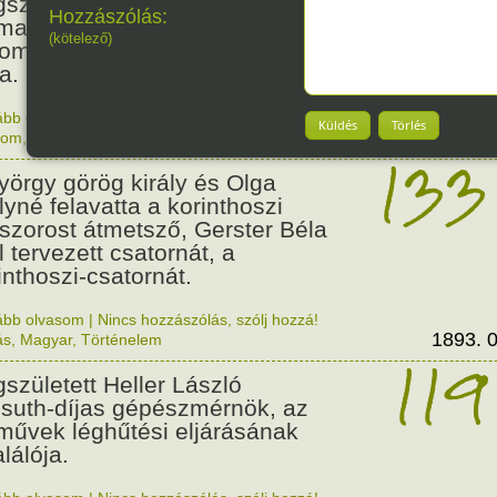
158
született Paul Claudel francia
Hozzászólás:
maíró, költő, esszéíró és
(kötelező)
lomata, a Francia Akadémia
a.
ább olvasom
|
Nincs hozzászólás, szólj hozzá!
Küldés
Törlés
1868. 0
lom
,
Született
133
György görög király és Olga
ályné felavatta a korinthoszi
dszorost átmetsző, Gerster Béla
l tervezett csatornát, a
inthoszi-csatornát.
ább olvasom
|
Nincs hozzászólás, szólj hozzá!
1893. 0
ás
,
Magyar
,
Történelem
119
született Heller László
suth-díjas gépészmérnök, az
művek léghűtési eljárásának
alálója.