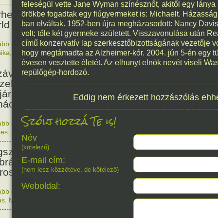
35
feleségül vette Jane Wyman színésznőt, akitől egy lánya
rhetővé vált az első ismert
örökbe fogadtak egy fiúgyermeket is: Michaelt. Házassá
ld Wide Web oldal.
ban elváltak. 1952-ben újra megházasodott: Nancy Davis-t
volt; tőle két gyermeke született. Visszavonulása után R
című konzervatív lap szerkesztőbizottságának vezetője v
ább olvasom
|
Nincs hozzászólás, szólj hozzá!
ika
,
Érdekes
hogy megtámadta az Alzheimer-kór. 2004. jún 5-én egy 
1991. 0
503
évesen vesztette életét. Az elhunyt elnök nevét viseli Wa
závaszentdemeteri-nagyolaszi
repülőgép-hordozó.
zelem, ahol a magyarok
ljára győzték le a törököket
Eddig nem érkezett hozzászólás ehh
ács előtt.
Szólj hozzá Te is!
ább olvasom
|
Nincs hozzászólás, szólj hozzá!
1523. 0
kes
,
Magyar
,
Történelem
208
Név
(kötelező)
született Marschalkó János
E-mail cím:
brász, aki a Lánchíd
(nem lesz közzétéve, de kötelező)
roszlánjait készítette.
Weboldal:
ább olvasom
|
Nincs hozzászólás, szólj hozzá!
1818. 0
ás
,
Magyar
,
Született