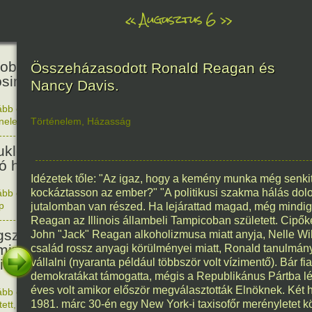
«
Augusztus 6
»
81
obták az első atombombát
Összeházasodott Ronald Reagan és
osimára.
Nancy Davis.
ább olvasom
|
Nincs hozzászólás, szólj hozzá!
énelem
Történelem
,
Házasság
1945. 0
48
ukleáris fegyverek betiltásáért
yó harc világnapja
Idézetek tőle: "Az igaz, hogy a kemény munka még senki
kockáztasson az ember?" "A politikusi szakma hálás dol
ább olvasom
|
Nincs hozzászólás, szólj hozzá!
p
1978. 0
jutalomban van részed. Ha lejárattad magad, még mindig
145
Reagan az Illinois állambeli Tampicoban született. Cipő
született Sir Alexander
John "Jack" Reagan alkoholizmusa miatt anyja, Nelle Wil
ming, Nobel-díjas angol orvos, a
család rossz anyagi körülményei miatt, Ronald tanulmány
cillin felfedezője.
vállalni (nyaranta például többször volt vízimentő). Bár fi
demokratákat támogatta, mégis a Republikánus Pártba lé
éves volt amikor először megválasztották Elnöknek. Két 
ább olvasom
|
1 hozzászólás, szólj Te is hozzá!
1881. 0
1981. márc 30-én egy New York-i taxisofőr merényletet k
tett
,
Alkotás