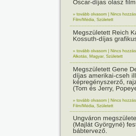
Oscar-díjas olasz fil
» tovább olvasom
|
Nincs hozzász
Film/Média
,
Született
Megszületett Reich Ká
Kossuth-díjas grafik
» tovább olvasom
|
Nincs hozzász
Alkotás
,
Magyar
,
Született
Megszületett Gene De
díjas amerikai-cseh ill
képregényszerző, raj
(Tom és Jerry, Popeye
» tovább olvasom
|
Nincs hozzász
Film/Média
,
Született
Ungváron megszületet
(Majlát Györgyné) fest
bábtervező.