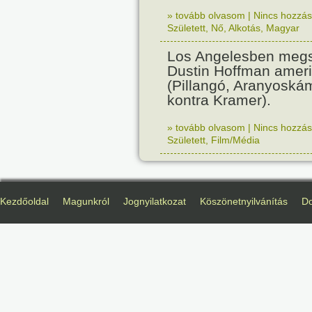
» tovább olvasom
|
Nincs hozzász
Született
,
Nő
,
Alkotás
,
Magyar
Los Angelesben megs
Dustin Hoffman ameri
(Pillangó, Aranyoská
kontra Kramer).
» tovább olvasom
|
Nincs hozzász
Született
,
Film/Média
Kezdőoldal
Magunkról
Jognyilatkozat
Köszönetnyilvánítás
D