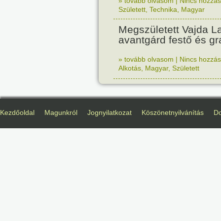
» tovább olvasom
|
Nincs hozzász
Született
,
Technika
,
Magyar
Megszületett Vajda La
avantgárd festő és gr
» tovább olvasom
|
Nincs hozzász
Alkotás
,
Magyar
,
Született
Kezdőoldal
Magunkról
Jognyilatkozat
Köszönetnyilvánítás
D