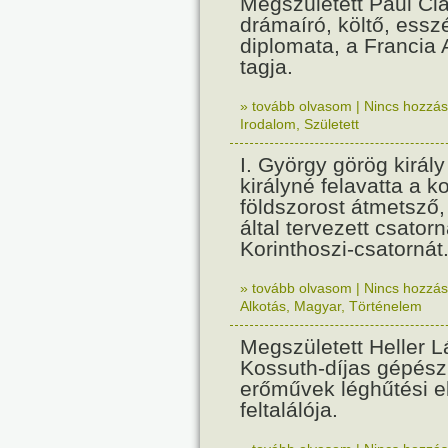
Megszületett Paul Cla
drámaíró, költő, essz
diplomata, a Francia
tagja.
» tovább olvasom
|
Nincs hozzász
Irodalom
,
Született
I. György görög királ
királyné felavatta a k
földszorost átmetsző,
által tervezett csatorn
Korinthoszi-csatornát
» tovább olvasom
|
Nincs hozzász
Alkotás
,
Magyar
,
Történelem
Megszületett Heller L
Kossuth-díjas gépés
erőművek léghűtési e
feltalálója.