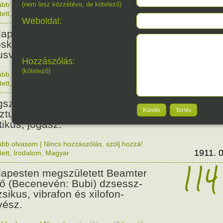
ább olvasom
(nem lesz közzétéve, de kötelező)
|
Nincs hozzászólás, szólj hozzá!
1876. 0
tett
,
Történelem
,
Nő
128
Weboldal:
apesten megszületett Szalmás
oska zenetanárnő, zeneszerző,
usvezető.
Hozzászólás:
(kötelező)
ább olvasom
|
Nincs hozzászólás, szólj hozzá!
1898. 0
tett
,
Nő
,
Zene
,
Magyar
115
született Bibó István,
Küldés
Törlés
ztumusz Széchenyi-díjas író,
tikus, jogász.
ább olvasom
|
Nincs hozzászólás, szólj hozzá!
1911. 0
tett
,
Irodalom
,
Magyar
114
apesten megszületett Beamter
ő (Becenevén: Bubi) dzsessz-
sikus, vibrafon és xilofon-
ész.