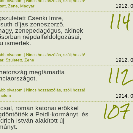
ább olvasom
|
Nincs hozzászólás, szólj hozzá!
1912. 0
tett
,
Zene
,
Magyar
114
született Csenki Imre,
suth-díjas zeneszerző,
nagy, zenepedagógus, akinek
ősorban népdalfeldolgozásai,
ái ismertek.
ább olvasom
|
Nincs hozzászólás, szólj hozzá!
1912. 0
ar
,
Született
,
Zene
112
etország megtámadta
nciaországot.
ább olvasom
|
Nincs hozzászólás, szólj hozzá!
énelem
1914. 0
107
csal, román katonai erőkkel
döntötték a Peidl-kormányt, és
drich István alakított új
mányt.