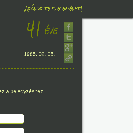
Ajánlj te is eseményt!
41
éve
éve
1985. 02. 05.
8. 07.
éve
ez a bejegyzéshez.
8. 07.
éve