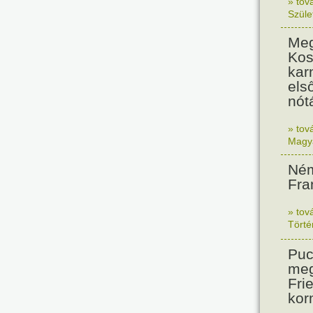
» tov
Szüle
Meg
Kos
kar
els
nót
» tov
Magy
Ném
Fra
» tov
Tört
Puc
meg
Frie
kor