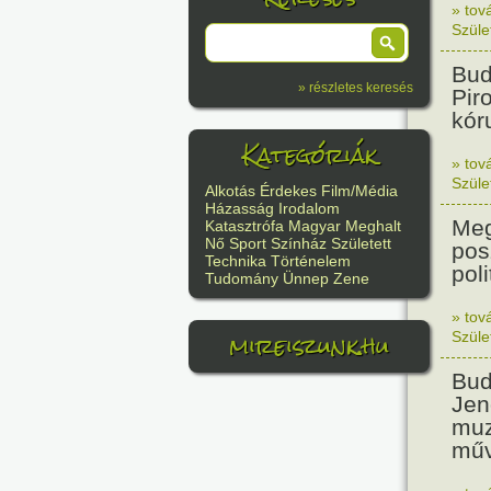
» tov
Szüle
Bud
» részletes keresés
Pir
kór
Kategóriák
» tov
Szüle
Alkotás
Érdekes
Film/Média
Házasság
Irodalom
Meg
Katasztrófa
Magyar
Meghalt
Nő
Sport
Színház
Született
pos
Technika
Történelem
poli
Tudomány
Ünnep
Zene
» tov
mireiszunk.hu
Szüle
Bud
Jen
muz
műv