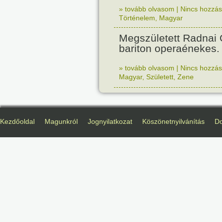
» tovább olvasom
|
Nincs hozzász
Történelem
,
Magyar
Megszületett Radnai
bariton operaénekes.
» tovább olvasom
|
Nincs hozzász
Magyar
,
Született
,
Zene
Kezdőoldal
Magunkról
Jognyilatkozat
Köszönetnyilvánítás
D