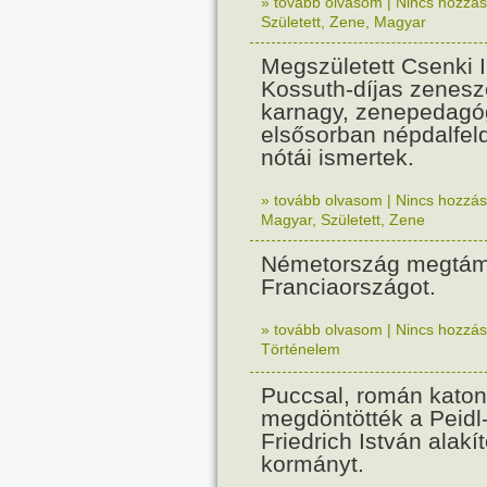
» tovább olvasom
|
Nincs hozzász
Született
,
Zene
,
Magyar
Megszületett Csenki 
Kossuth-díjas zenesz
karnagy, zenepedagó
elsősorban népdalfel
nótái ismertek.
» tovább olvasom
|
Nincs hozzász
Magyar
,
Született
,
Zene
Németország megtám
Franciaországot.
» tovább olvasom
|
Nincs hozzász
Történelem
Puccsal, román katon
megdöntötték a Peidl
Friedrich István alakít
kormányt.