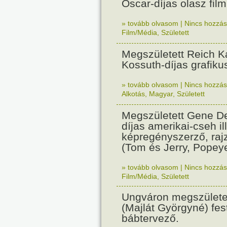
Oscar-díjas olasz fil
» tovább olvasom
|
Nincs hozzász
Film/Média
,
Született
Megszületett Reich Ká
Kossuth-díjas grafik
» tovább olvasom
|
Nincs hozzász
Alkotás
,
Magyar
,
Született
Megszületett Gene De
díjas amerikai-cseh ill
képregényszerző, raj
(Tom és Jerry, Popeye
» tovább olvasom
|
Nincs hozzász
Film/Média
,
Született
Ungváron megszületet
(Majlát Györgyné) fest
bábtervező.