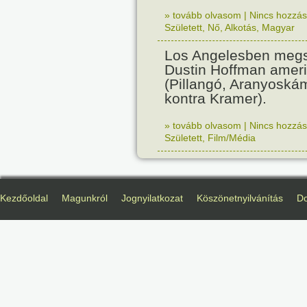
» tovább olvasom
|
Nincs hozzász
Született
,
Nő
,
Alkotás
,
Magyar
Los Angelesben megs
Dustin Hoffman ameri
(Pillangó, Aranyoská
kontra Kramer).
» tovább olvasom
|
Nincs hozzász
Született
,
Film/Média
Kezdőoldal
Magunkról
Jognyilatkozat
Köszönetnyilvánítás
D