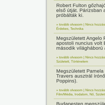
Robert Fulton gőzhaj
első útját. Párizsban
próbálták ki.
» tovább olvasom
|
Nincs hozzász
Érdekes
,
Technika
Megszületett Angelo R
apostoli nuncius volt
második világháború a
» tovább olvasom
|
Nincs hozzász
Született
,
Történelem
Megszületett Pamela
Travers ausztrál írón
Poppins).
» tovább olvasom
|
Nincs hozzász
Film/Média
,
Irodalom
,
Nő
,
Szület
Budapesten megszület