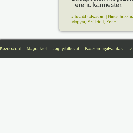
Ferenc karmester.
» tovább olvasom
|
Nincs hozzász
Magyar
,
Született
,
Zene
Kezdőoldal
Magunkról
Jognyilatkozat
Köszönetnyilvánítás
D