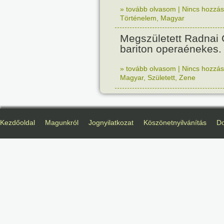
» tovább olvasom
|
Nincs hozzász
Történelem
,
Magyar
Megszületett Radnai
bariton operaénekes.
» tovább olvasom
|
Nincs hozzász
Magyar
,
Született
,
Zene
Kezdőoldal
Magunkról
Jognyilatkozat
Köszönetnyilvánítás
D