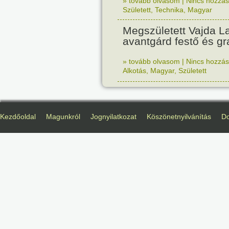
» tovább olvasom
|
Nincs hozzász
Született
,
Technika
,
Magyar
Megszületett Vajda La
avantgárd festő és gr
» tovább olvasom
|
Nincs hozzász
Alkotás
,
Magyar
,
Született
Kezdőoldal
Magunkról
Jognyilatkozat
Köszönetnyilvánítás
D