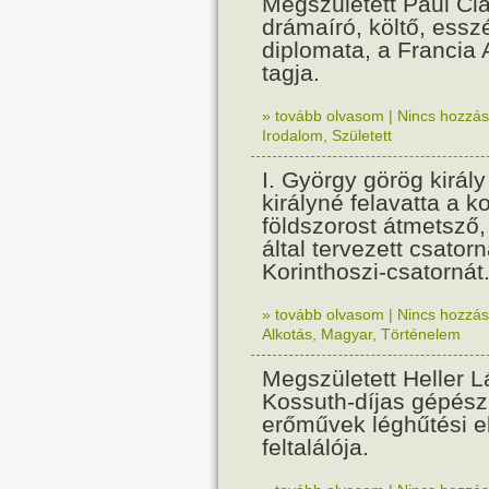
Megszületett Paul Cla
drámaíró, költő, essz
diplomata, a Francia
tagja.
» tovább olvasom
|
Nincs hozzász
Irodalom
,
Született
I. György görög királ
királyné felavatta a k
földszorost átmetsző,
által tervezett csatorn
Korinthoszi-csatornát
» tovább olvasom
|
Nincs hozzász
Alkotás
,
Magyar
,
Történelem
Megszületett Heller L
Kossuth-díjas gépés
erőművek léghűtési e
feltalálója.